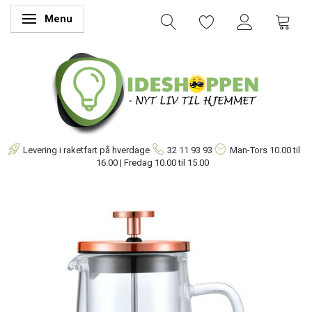
Menu
Skifte navigation
Levering i raketfart på hverdage
32 11 93 93
Man-Tors
10.00 til
16.00 | Fredag 10.00 til 15.00