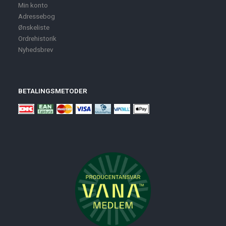
Min konto
Adressebog
Ønskeliste
Ordrehistorik
Nyhedsbrev
BETALINGSMETODER