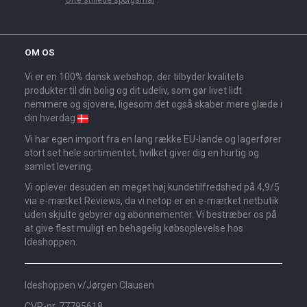
OM OS
Vi er en 100% dansk webshop, der tilbyder kvalitets
produkter til din bolig og dit udeliv, som gør livet lidt
nemmere og sjovere, ligesom det også skaber mere glæde i
din hverdag
Vi har egen import fra en lang række EU-lande og lagerfører
stort set hele sortimentet, hvilket giver dig en hurtig og
samlet levering.
Vi oplever desuden en meget høj kundetilfredshed på 4,9/5
via e-mærket Reviews, da vi netop er en e-mærket netbutik
uden skjulte gebyrer og abonnementer. Vi bestræber os på
at give flest muligt en behagelig købsoplevelse hos
Ideshoppen.
Ideshoppen v/Jørgen Clausen
CVR-nr. 77795618