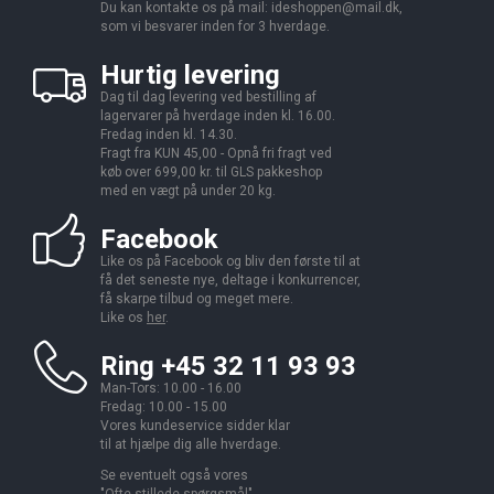
Du kan kontakte os på mail:
ideshoppen@mail.dk,
som vi besvarer inden for 3 hverdage.
Hurtig levering
Dag til dag levering ved bestilling af
lagervarer på hverdage inden kl. 16.00.
Fredag inden kl. 14.30.
Fragt fra KUN 45,00 - Opnå fri fragt ved
køb over 699,00 kr. til GLS pakkeshop
med en vægt på under 20 kg.
Facebook
Like os på Facebook og bliv den første til at
få det seneste nye, deltage i konkurrencer,
få skarpe tilbud og meget mere.
Like os
her
.
Ring +45 32 11 93 93
Man-Tors: 10.00 - 16.00
Fredag: 10.00 - 15.00
Vores kundeservice sidder klar
til at hjælpe dig alle hverdage.
Se eventuelt også vores
"
Ofte stillede spørgsmål
".