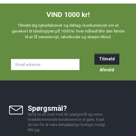
VIND 1000 kr!
Tilmeld dig nyhedsbrevet og deltag i konkurrencen om et
gavekort til Ideshoppen på 1000 kr. hver måned! Bliv den første
til at få seneste nyt, rabatkoder og skarpe tilbud.
Tilmeld
Email-
adresse
Afmeld
Spørgsmål?
Send os en mail med dit spørgsmål og vores
imødekommende kundeservice vil gøre, hvad
de kan for at være behjælpelige hurtigst muligt.
Klik
her
.