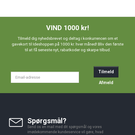
VIND 1000 kr!
Tilmeld dig nyhedsbrevet og deltag i konkurrencen om et
gavekort til Ideshoppen på 1000 kr. hver måned! Bliv den første
til at få seneste nyt, rabatkoder og skarpe tilbud.
Tilmeld
Email-
adresse
Afmeld
Spørgsmål?
Send os en mail med dit spørgsmål og vores
imødekommende kundeservice vil gøre, hvad