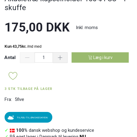
skuffe
175,00 DKK
Inkl. moms
Antal
Læg i kurv
3 STK TILBAGE PÅ LAGER
Fra:
5five
TILFØJ TIL ØNSKESKYEN
✓
100%
dansk webshop og kundeservice
✓
På eget lager i Danmark til levering
NU