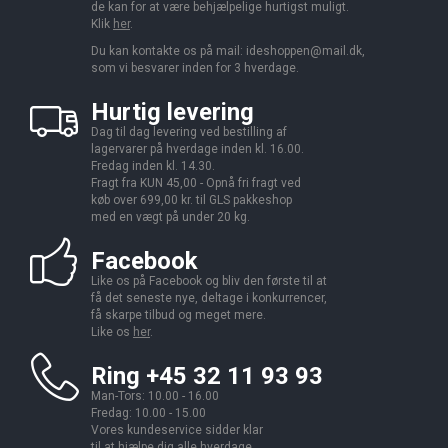
de kan for at være behjælpelige hurtigst muligt.
Klik
her
.
Du kan kontakte os på mail:
ideshoppen@mail.dk,
som vi besvarer inden for 3 hverdage.
Hurtig levering
Dag til dag levering ved bestilling af
lagervarer på hverdage inden kl. 16.00.
Fredag inden kl. 14.30.
Fragt fra KUN 45,00 - Opnå fri fragt ved
køb over 699,00 kr. til GLS pakkeshop
med en vægt på under 20 kg.
Facebook
Like os på Facebook og bliv den første til at
få det seneste nye, deltage i konkurrencer,
få skarpe tilbud og meget mere.
Like os
her
.
Ring +45 32 11 93 93
Man-Tors: 10.00 - 16.00
Fredag: 10.00 - 15.00
Vores kundeservice sidder klar
til at hjælpe dig alle hverdage.