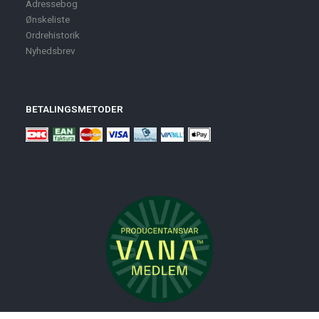
Adressebog
Ønskeliste
Ordrehistorik
Nyhedsbrev
BETALINGSMETODER