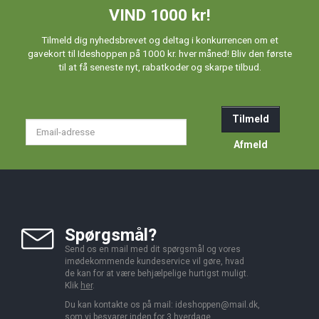
VIND 1000 kr!
Tilmeld dig nyhedsbrevet og deltag i konkurrencen om et
gavekort til Ideshoppen på 1000 kr. hver måned! Bliv den første
til at få seneste nyt, rabatkoder og skarpe tilbud.
Tilmeld
Email-
adresse
Afmeld
Spørgsmål?
Send os en mail med dit spørgsmål og vores
imødekommende kundeservice vil gøre, hvad
de kan for at være behjælpelige hurtigst muligt.
Klik
her
.
Du kan kontakte os på mail:
ideshoppen@mail.dk,
som vi besvarer inden for 3 hverdage.