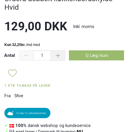
Hvid
129,00 DKK
Inkl. moms
Antal
Læg i kurv
1 STK TILBAGE PÅ LAGER
Fra:
5five
TILFØJ TIL ØNSKESKYEN
✓
100%
dansk webshop og kundeservice
✓
På eget lager i Danmark til levering
NU