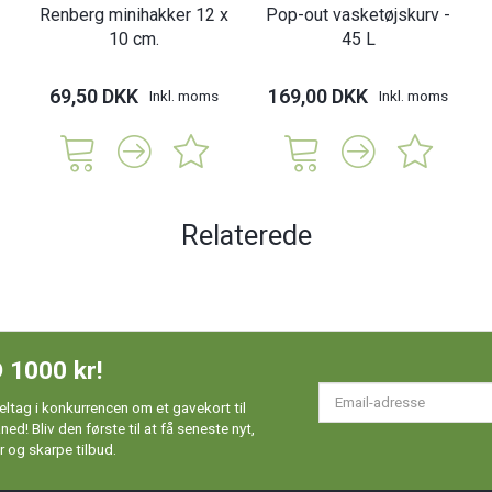
Renberg minihakker 12 x
Pop-out vasketøjskurv -
10 cm.
45 L
69,50 DKK
169,00 DKK
Inkl. moms
Inkl. moms
Relaterede
 1000 kr!
Em
ltag i konkurrencen om et gavekort til
ad
d! Bliv den første til at få seneste nyt,
 og skarpe tilbud.