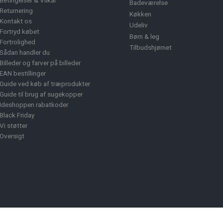
Betingelser & Vilkår
Badeværelse
Returnering
Køkken
Kontakt os
Udeliv
Fortryd købet
Børn & leg
Fortrolighed
Tilbudshjørnet
Sådan handler du
Billeder og farver på billeder
EAN bestillinger
Guide ved køb af træprodukter
Guide til brug af sugekopper
Ideshoppen rabatkoder
Black Friday
Vi støtter
Oversigt