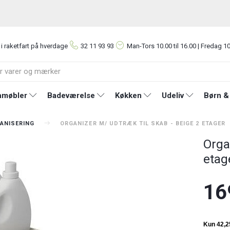
 i raketfart på hverdage
32 11 93 93
Man-Tors
10.00 til 16.00 | Fredag 10
møbler
Badeværelse
Køkken
Udeliv
Børn &
ANISERING
ORGANIZER M/ UDTRÆK TIL SKAB - BEIGE 2 ETAGER
Orga
etag
16