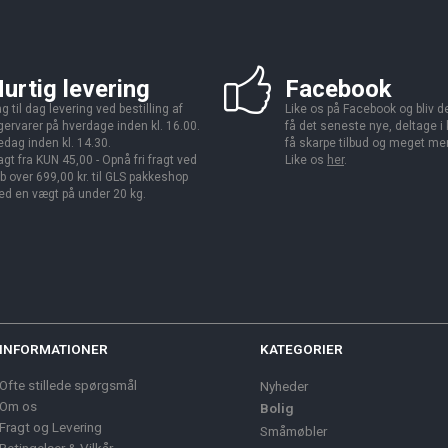
urtig levering
Facebook
g til dag levering ved bestilling af
Like os på Facebook og bliv den
gervarer på hverdage inden kl. 16.00.
få det seneste nye, deltage i
edag inden kl. 14.30.
få skarpe tilbud og meget me
agt fra KUN 45,00 - Opnå fri fragt ved
Like os
her
.
b over 699,00 kr. til GLS pakkeshop
d en vægt på under 20 kg.
INFORMATIONER
KATEGORIER
Ofte stillede spørgsmål
Nyheder
Om os
Bolig
Fragt og Levering
Småmøbler