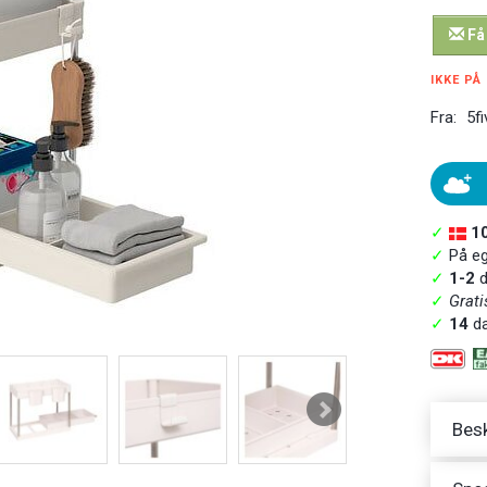
Få
IKKE PÅ
Fra:
5fi
✓
1
✓
På ege
✓
1-2
d
✓
Grati
✓
14
da
Besk