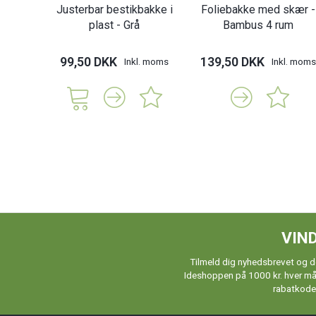
Justerbar bestikbakke i
Foliebakke med skær -
plast - Grå
Bambus 4 rum
99,50 DKK
139,50 DKK
Inkl. moms
Inkl. moms
VIND
Tilmeld dig nyhedsbrevet og de
Ideshoppen på 1000 kr. hver måne
rabatkoder