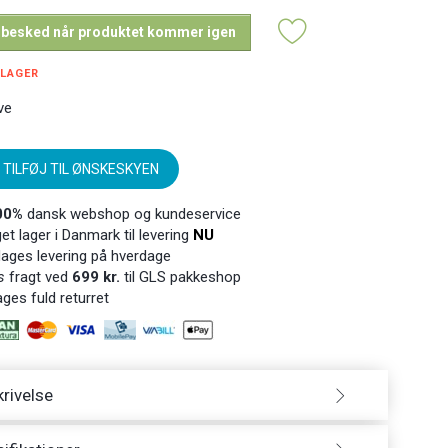
 besked når produktet kommer igen
 LAGER
ve
TILFØJ TIL ØNSKESKYEN
00%
dansk webshop og kundeservice
t lager i Danmark til levering
NU
ages levering på hverdage
s
fragt ved
699 kr.
til GLS pakkeshop
ges fuld returret
rivelse