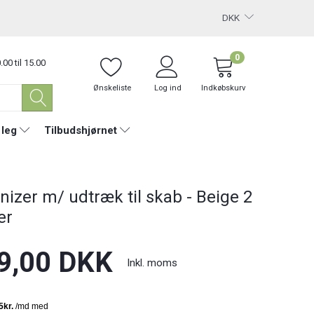
DKK
0
.00 til 15.00
Ønskeliste
Log ind
Indkøbskurv
 leg
Tilbudshjørnet
nizer m/ udtræk til skab - Beige 2
er
9,00 DKK
Inkl. moms