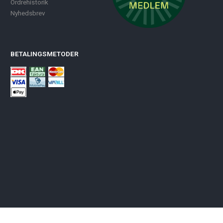
Ordrehistorik
Nyhedsbrev
BETALINGSMETODER