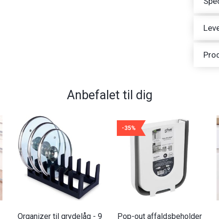
Spec
Leve
Pro
Anbefalet til dig
-35%
Organizer til grydelåg - 9
Pop-out affaldsbeholder