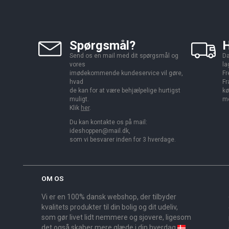
Spørgsmål?
H
Send os en mail med dit spørgsmål og
Da
vores
la
imødekommende kundeservice vil gøre,
Fr
hvad
Fr
de kan for at være behjælpelige hurtigst
kø
muligt.
me
Klik
her
.
Du kan kontakte os på mail:
ideshoppen@mail.dk,
som vi besvarer inden for 3 hverdage.
OM OS
Vi er en 100% dansk webshop, der tilbyder
kvalitets produkter til din bolig og dit udeliv,
som gør livet lidt nemmere og sjovere, ligesom
det også skaber mere glæde i din hverdag