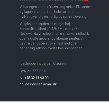
Vi har egen import fra en lang række EU-lande
og lagerfører stort set hele sortimentet,
hvilket giver dig en hurtig og samlet levering.
Vi oplever desuden en meget høj
kundetilfredshed på 4,9/5 via e-mærket
Reviews, da vi netop er en e-mærket netbutik
uden skjulte gebyrer og abonnementer. Vi
bestræber os på at give flest muligt en
behagelig købsoplevelse hos Ideshoppen.
Ideshoppen v/Jørgen Clausen
CVR-nr. 77795618
+45 32 11 93 93
ideshoppen@mail.dk
Nyheder