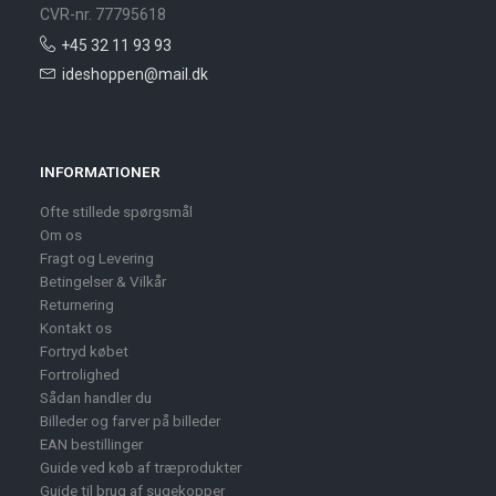
CVR-nr. 77795618
+45 32 11 93 93
ideshoppen@mail.dk
INFORMATIONER
Ofte stillede spørgsmål
Om os
Fragt og Levering
Betingelser & Vilkår
Returnering
Kontakt os
Fortryd købet
Fortrolighed
Sådan handler du
Billeder og farver på billeder
EAN bestillinger
Guide ved køb af træprodukter
Guide til brug af sugekopper