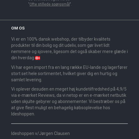
"
Ofte stillede spørgsmål
".
OM OS
Vi er en 100% dansk webshop, der tilbyder kvalitets
produkter til din bolig og dit udeliv, som gør livet lidt
nemmere og sjovere, ligesom det også skaber mere glæde i
din hverdag
Vi har egen import fra en lang række EU-lande og lagerfører
stort set hele sortimentet, hvilket giver dig en hurtig og
samlet levering.
Vi oplever desuden en meget høj kundetilfredshed på 4,9/5
via e-mærket Reviews, da vi netop er en e-mærket netbutik
uden skjulte gebyrer og abonnementer. Vi bestræber os på
at give flest muligt en behagelig købsoplevelse hos
Ideshoppen.
Ideshoppen v/Jørgen Clausen