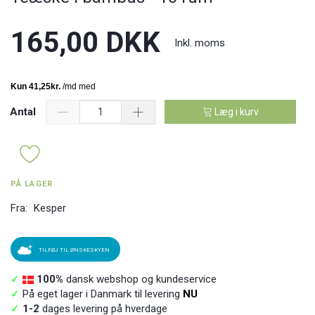
165,00 DKK
Inkl. moms
Antal
Læg i kurv
PÅ LAGER
Fra:
Kesper
TILFØJ TIL ØNSKESKYEN
✓
100%
dansk webshop og kundeservice
✓
På eget lager i Danmark til levering
NU
✓
1-2
dages levering på hverdage