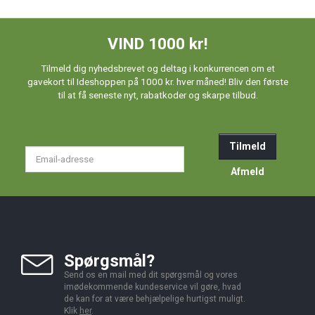
VIND 1000 kr!
Tilmeld dig nyhedsbrevet og deltag i konkurrencen om et
gavekort til Ideshoppen på 1000 kr. hver måned! Bliv den første
til at få seneste nyt, rabatkoder og skarpe tilbud.
Tilmeld
Email-
adresse
Afmeld
Spørgsmål?
Send os en mail med dit spørgsmål og vores
imødekommende kundeservice vil gøre, hvad
de kan for at være behjælpelige hurtigst muligt.
Klik
her
.