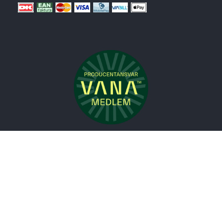
Nyheder
Bolig
Småmøbler
Badeværelse
Køkken
Udeliv
Måtter
Gardiner
Tilbudshjørnet