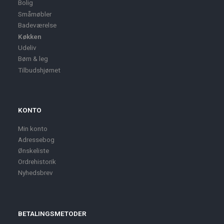
Bolig
Småmøbler
Badeværelse
Køkken
Udeliv
Børn & leg
Tilbudshjørnet
KONTO
Min konto
Adressebog
Ønskeliste
Ordrehistorik
Nyhedsbrev
BETALINGSMETODER