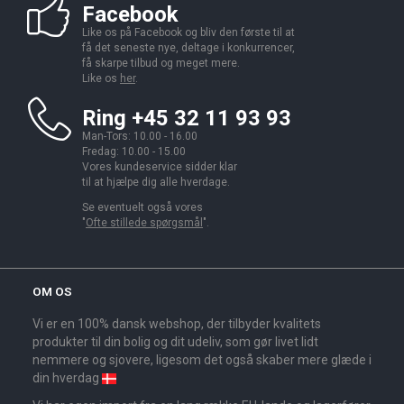
Facebook
Like os på Facebook og bliv den første til at
få det seneste nye, deltage i konkurrencer,
få skarpe tilbud og meget mere.
Like os
her
.
Ring +45 32 11 93 93
Man-Tors: 10.00 - 16.00
Fredag: 10.00 - 15.00
Vores kundeservice sidder klar
til at hjælpe dig alle hverdage.
Se eventuelt også vores
"
Ofte stillede spørgsmål
".
OM OS
Vi er en 100% dansk webshop, der tilbyder kvalitets
produkter til din bolig og dit udeliv, som gør livet lidt
nemmere og sjovere, ligesom det også skaber mere glæde i
din hverdag