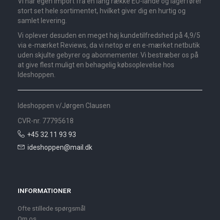
Vi har egen import fra en lang række EU-lande og lagerfører
stort set hele sortimentet, hvilket giver dig en hurtig og
samlet levering.
Vi oplever desuden en meget høj kundetilfredshed på 4,9/5
via e-mærket Reviews, da vi netop er en e-mærket netbutik
uden skjulte gebyrer og abonnementer. Vi bestræber os på
at give flest muligt en behagelig købsoplevelse hos
Ideshoppen.
Ideshoppen v/Jørgen Clausen
CVR-nr. 77795618
+45 32 11 93 93
ideshoppen@mail.dk
INFORMATIONER
Ofte stillede spørgsmål
Om os