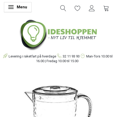
Menu
Skifte navigation
Levering i raketfart på hverdage
32 11 93 93
Man-Tors
10.00 til
16.00 | Fredag 10.00 til 15.00