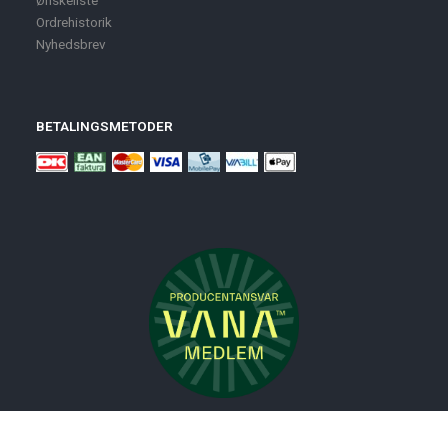
Ordrehistorik
Nyhedsbrev
BETALINGSMETODER
Nyheder
Bolig