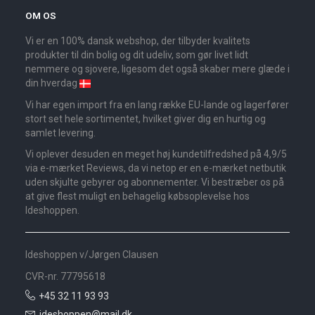
OM OS
Vi er en 100% dansk webshop, der tilbyder kvalitets
produkter til din bolig og dit udeliv, som gør livet lidt
nemmere og sjovere, ligesom det også skaber mere glæde i
din hverdag
Vi har egen import fra en lang række EU-lande og lagerfører
stort set hele sortimentet, hvilket giver dig en hurtig og
samlet levering.
Vi oplever desuden en meget høj kundetilfredshed på 4,9/5
via e-mærket Reviews, da vi netop er en e-mærket netbutik
uden skjulte gebyrer og abonnementer. Vi bestræber os på
at give flest muligt en behagelig købsoplevelse hos
Ideshoppen.
Ideshoppen v/Jørgen Clausen
CVR-nr. 77795618
+45 32 11 93 93
ideshoppen@mail.dk