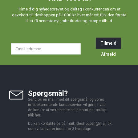
Tilmeld dig nyhedsbrevet og deltag i konkurrencen om et
gavekort til Ideshoppen på 1000 kr. hver måned! Bliv den første
til at få seneste nyt, rabatkoder og skarpe tilbud.
Tilmeld
Email-
adresse
Afmeld
Spørgsmål?
Send os en mail med dit spørgsmål og vores
imødekommende kundeservice vil gøre, hvad
de kan for at være behjælpelige hurtigst muligt.
Klik
her
.
Du kan kontakte os på mail:
ideshoppen@mail.dk,
som vi besvarer inden for 3 hverdage.