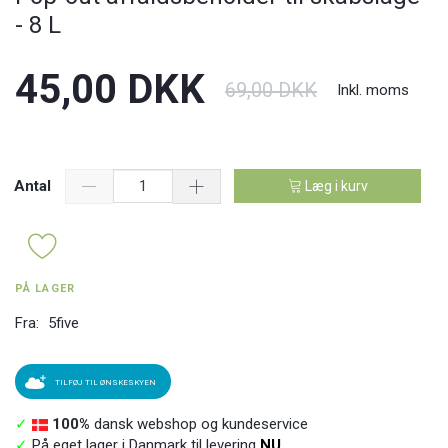
- 8 L
45,00 DKK
69,00 DKK
Inkl. moms
Antal
Læg i kurv
PÅ LAGER
Fra:
5five
TILFØJ TIL ØNSKESKYEN
✓
100%
dansk webshop og kundeservice
✓
På eget lager i Danmark til levering
NU