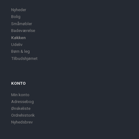
Nyheder
Bolig
Småmøbler
Badeværelse
Køkken
Udeliv
Børn & leg
Tilbudshjørnet
KONTO
Min konto
Adressebog
Ønskeliste
Ordrehistorik
Nyhedsbrev