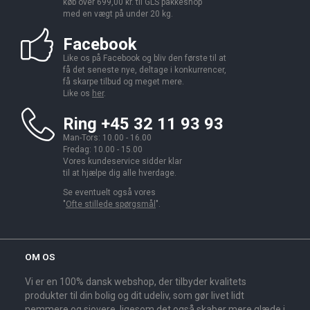
køb over 699,00 kr. til GLS pakkeshop
med en vægt på under 20 kg.
Facebook
Like os på Facebook og bliv den første til at
få det seneste nye, deltage i konkurrencer,
få skarpe tilbud og meget mere.
Like os
her
.
Ring +45 32 11 93 93
Man-Tors: 10.00 - 16.00
Fredag: 10.00 - 15.00
Vores kundeservice sidder klar
til at hjælpe dig alle hverdage.
Se eventuelt også vores
"
Ofte stillede spørgsmål
".
OM OS
Vi er en 100% dansk webshop, der tilbyder kvalitets
produkter til din bolig og dit udeliv, som gør livet lidt
nemmere og sjovere, ligesom det også skaber mere glæde i