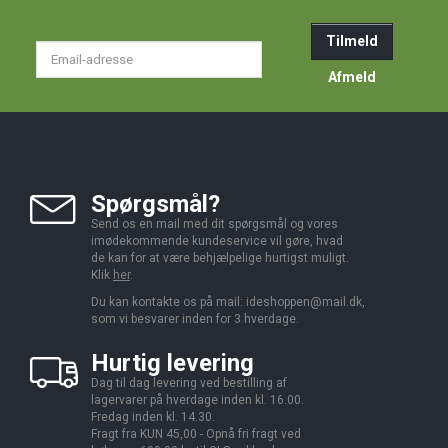
Tilmeld
Email-
adresse
Afmeld
Spørgsmål?
Send os en mail med dit spørgsmål og vores
imødekommende kundeservice vil gøre, hvad
de kan for at være behjælpelige hurtigst muligt.
Klik
her
.
Du kan kontakte os på mail:
ideshoppen@mail.dk,
som vi besvarer inden for 3 hverdage.
Hurtig levering
Dag til dag levering ved bestilling af
lagervarer på hverdage inden kl. 16.00.
Fredag inden kl. 14.30.
Fragt fra KUN 45,00 - Opnå fri fragt ved