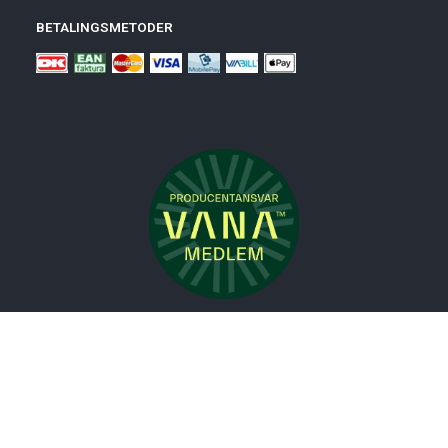
BETALINGSMETODER
Nyheder
Bolig
Småmøbler
Badeværelse
Køkken
Udeliv