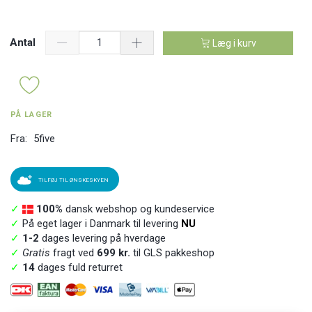
Antal
Læg i kurv
PÅ LAGER
Fra:
5five
TILFØJ TIL ØNSKESKYEN
✓
100%
dansk webshop og kundeservice
✓
På eget lager i Danmark til levering
NU
✓
1-2
dages levering på hverdage
✓
Gratis
fragt ved
699 kr.
til GLS pakkeshop
✓
14
dages fuld returret